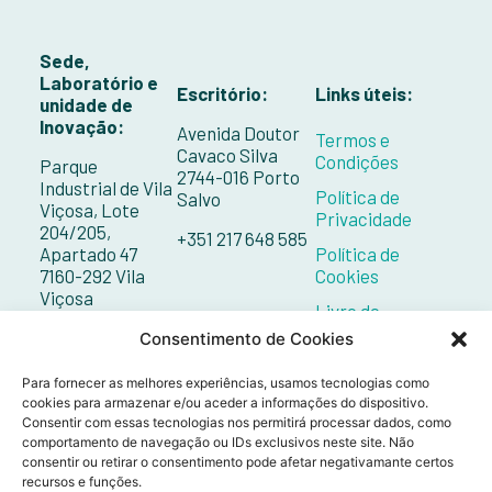
Sede,
Laboratório e
Escritório:
Links úteis:
unidade de
Inovação:
Avenida Doutor
Termos e
Cavaco Silva
Condições
Parque
2744-016 Porto
Industrial de Vila
Política de
Salvo
Viçosa, Lote
Privacidade
204/205,
+351 217 648 585
Apartado 47
Política de
7160-292 Vila
Cookies
Viçosa
Livro de
Reclamações
+351 268 098 132
Consentimento de Cookies
Contactos
Para fornecer as melhores experiências, usamos tecnologias como
cookies para armazenar e/ou aceder a informações do dispositivo.
Consentir com essas tecnologias nos permitirá processar dados, como
comportamento de navegação ou IDs exclusivos neste site. Não
consentir ou retirar o consentimento pode afetar negativamante certos
recursos e funções.