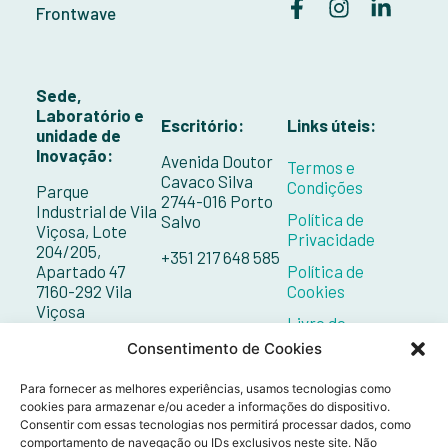
Frontwave
Sede,
Laboratório e
Escritório:
Links úteis:
unidade de
Inovação:
Avenida Doutor
Termos e
Cavaco Silva
Condições
Parque
2744-016 Porto
Industrial de Vila
Política de
Salvo
Viçosa, Lote
Privacidade
204/205,
+351 217 648 585
Apartado 47
Política de
7160-292 Vila
Cookies
Viçosa
Livro de
Reclamações
+351 268 098 132
Consentimento de Cookies
Contactos
Para fornecer as melhores experiências, usamos tecnologias como
cookies para armazenar e/ou aceder a informações do dispositivo.
Consentir com essas tecnologias nos permitirá processar dados, como
comportamento de navegação ou IDs exclusivos neste site. Não