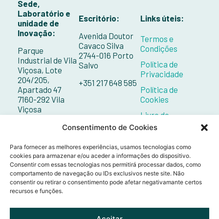
Sede,
Laboratório e
Escritório:
Links úteis:
unidade de
Inovação:
Avenida Doutor
Termos e
Cavaco Silva
Condições
Parque
2744-016 Porto
Industrial de Vila
Política de
Salvo
Viçosa, Lote
Privacidade
204/205,
+351 217 648 585
Apartado 47
Política de
7160-292 Vila
Cookies
Viçosa
Livro de
Reclamações
+351 268 098 132
Consentimento de Cookies
Contactos
Para fornecer as melhores experiências, usamos tecnologias como
cookies para armazenar e/ou aceder a informações do dispositivo.
Consentir com essas tecnologias nos permitirá processar dados, como
comportamento de navegação ou IDs exclusivos neste site. Não
consentir ou retirar o consentimento pode afetar negativamante certos
recursos e funções.
Aceitar