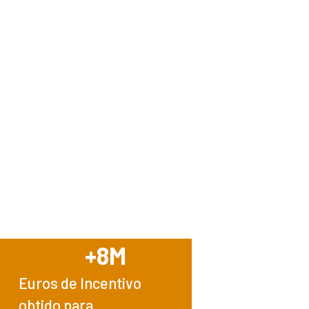
+
8
M
Euros de Incentivo
obtido para