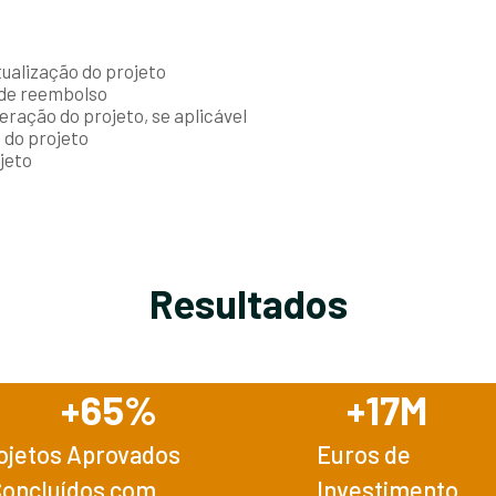
ualização do projeto
 de reembolso
teração do projeto, se aplicável
 do projeto
jeto
Resultados
+
65
%
+
17
M
ojetos Aprovados
Euros de
Concluídos com
Investimento