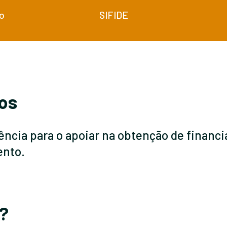
ão
SIFIDE
os
ência para o apoiar na obtenção de finan
ento.
?