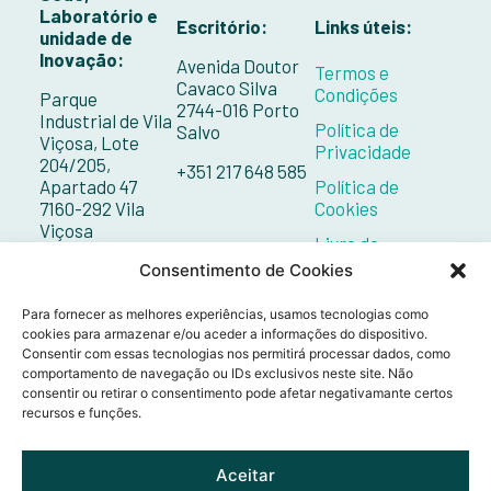
Laboratório e
Escritório:
Links úteis:
unidade de
Inovação:
Avenida Doutor
Termos e
Cavaco Silva
Condições
Parque
2744-016 Porto
Industrial de Vila
Política de
Salvo
Viçosa, Lote
Privacidade
204/205,
+351 217 648 585
Apartado 47
Política de
7160-292 Vila
Cookies
Viçosa
Livro de
Reclamações
+351 268 098 132
Consentimento de Cookies
Contactos
Para fornecer as melhores experiências, usamos tecnologias como
cookies para armazenar e/ou aceder a informações do dispositivo.
Consentir com essas tecnologias nos permitirá processar dados, como
comportamento de navegação ou IDs exclusivos neste site. Não
consentir ou retirar o consentimento pode afetar negativamante certos
recursos e funções.
Aceitar