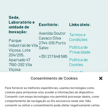
Sede,
Laboratório e
Escritório:
Links úteis:
unidade de
Inovação:
Avenida Doutor
Termos e
Cavaco Silva
Condições
Parque
2744-016 Porto
Industrial de Vila
Política de
Salvo
Viçosa, Lote
Privacidade
204/205,
+351 217 648 585
Apartado 47
Política de
7160-292 Vila
Cookies
Viçosa
Livro de
Reclamações
+351 268 098 132
Consentimento de Cookies
Contactos
Para fornecer as melhores experiências, usamos tecnologias como
cookies para armazenar e/ou aceder a informações do dispositivo.
Consentir com essas tecnologias nos permitirá processar dados, como
comportamento de navegação ou IDs exclusivos neste site. Não
consentir ou retirar o consentimento pode afetar negativamante certos