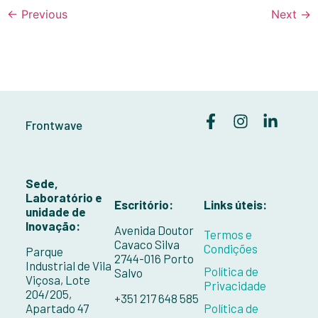
←
Previous
Next
→
Frontwave
Sede,
Laboratório e
Escritório:
Links úteis:
unidade de
Inovação:
Avenida Doutor
Termos e
Cavaco Silva
Condições
Parque
2744-016 Porto
Industrial de Vila
Política de
Salvo
Viçosa, Lote
Privacidade
204/205,
+351 217 648 585
Apartado 47
Política de