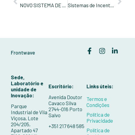
NOVO SISTEMA DE INCENTIVOS PARA STARTUPS EM PORTUGAL: O QUE PRECISA DE SABER
Sistemas de Incentivo de Base Territorial em Portugal: Oportunidades de Financiamento Regional
Frontwave
Sede,
Laboratório e
Escritório:
Links úteis:
unidade de
Inovação:
Avenida Doutor
Termos e
Cavaco Silva
Condições
Parque
2744-016 Porto
Industrial de Vila
Política de
Salvo
Viçosa, Lote
Privacidade
204/205,
+351 217 648 585
Apartado 47
Política de