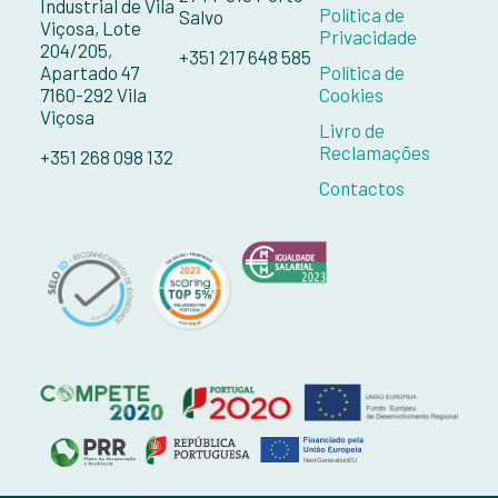
Industrial de Vila
Política de
Salvo
Viçosa, Lote
Privacidade
204/205,
+351 217 648 585
Apartado 47
Política de
7160-292 Vila
Cookies
Viçosa
Livro de
Reclamações
+351 268 098 132
Contactos