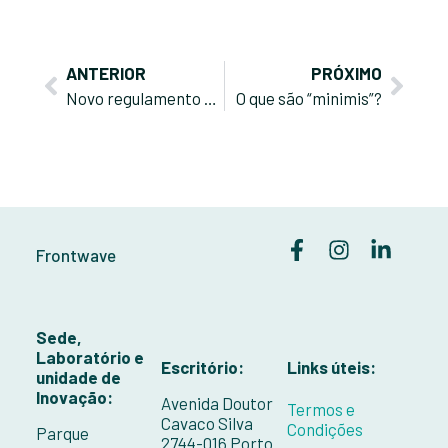
ANTERIOR
PRÓXIMO
Novo regulamento para produtos de construção
O que são “minimis”?
Frontwave
Sede,
Laboratório e
Escritório:
Links úteis:
unidade de
Inovação:
Avenida Doutor
Termos e
Cavaco Silva
Condições
Parque
2744-016 Porto