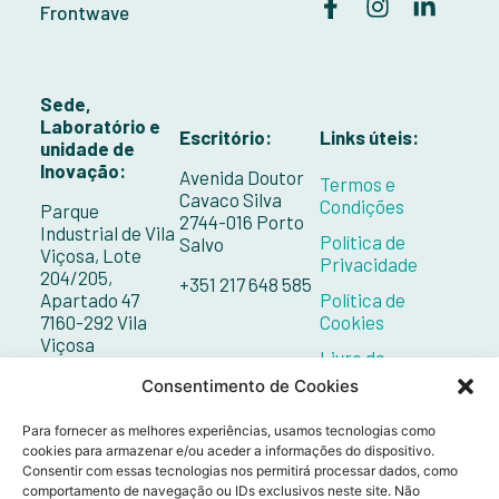
Frontwave
Sede,
Laboratório e
Escritório:
Links úteis:
unidade de
Inovação:
Avenida Doutor
Termos e
Cavaco Silva
Condições
Parque
2744-016 Porto
Industrial de Vila
Política de
Salvo
Viçosa, Lote
Privacidade
204/205,
+351 217 648 585
Apartado 47
Política de
7160-292 Vila
Cookies
Viçosa
Livro de
Reclamações
+351 268 098 132
Consentimento de Cookies
Contactos
Para fornecer as melhores experiências, usamos tecnologias como
cookies para armazenar e/ou aceder a informações do dispositivo.
Consentir com essas tecnologias nos permitirá processar dados, como
comportamento de navegação ou IDs exclusivos neste site. Não