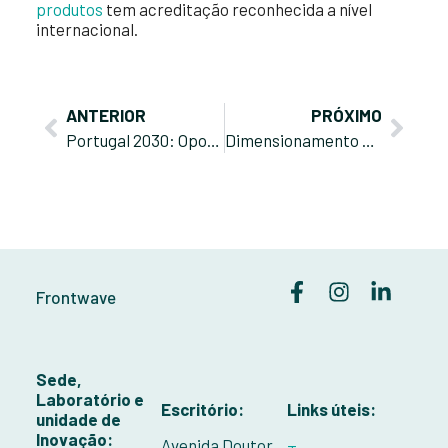
produtos
tem acreditação reconhecida a nível
internacional.
ANTERIOR
PRÓXIMO
Portugal 2030: Oportunidades dos Fundos Europeus e candidaturas abertas em 2024
Dimensionamento de Fachadas: resistência à flexão e às ancoragens
Frontwave
Sede,
Laboratório e
Escritório:
Links úteis:
unidade de
Inovação:
Avenida Doutor