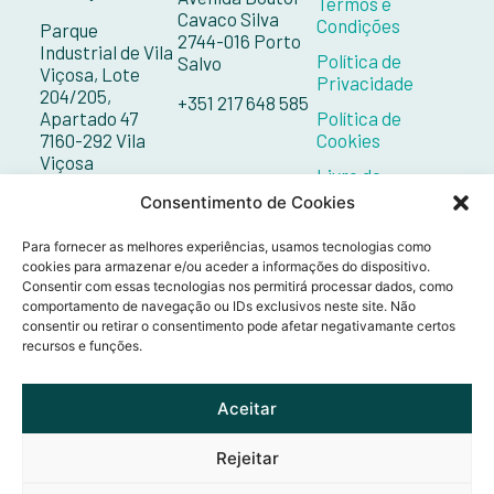
Termos e
Cavaco Silva
Condições
Parque
2744-016 Porto
Industrial de Vila
Política de
Salvo
Viçosa, Lote
Privacidade
204/205,
+351 217 648 585
Apartado 47
Política de
7160-292 Vila
Cookies
Viçosa
Livro de
Reclamações
+351 268 098 132
Consentimento de Cookies
Contactos
Para fornecer as melhores experiências, usamos tecnologias como
cookies para armazenar e/ou aceder a informações do dispositivo.
Consentir com essas tecnologias nos permitirá processar dados, como
comportamento de navegação ou IDs exclusivos neste site. Não
consentir ou retirar o consentimento pode afetar negativamante certos
recursos e funções.
Aceitar
Rejeitar