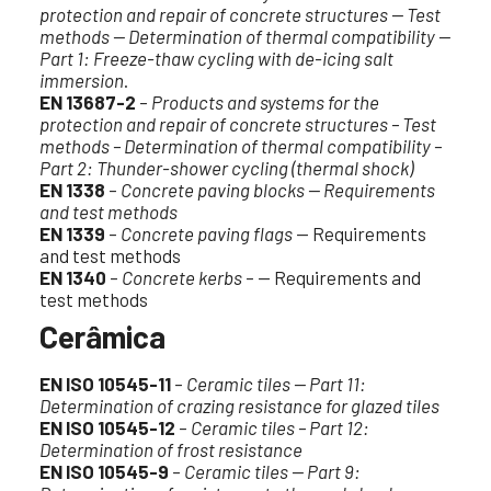
protection and repair of concrete structures — Test
methods — Determination of thermal compatibility —
Part 1: Freeze-thaw cycling with de-icing salt
immersion
.
EN 13687-2
–
Products and systems for the
protection and repair of concrete structures – Test
methods – Determination of thermal compatibility –
Part 2: Thunder-shower cycling (thermal shock)
EN 1338
–
Concrete paving blocks — Requirements
and test methods
EN 1339
–
Concrete paving flags
— Requirements
and test methods
EN 1340
–
Concrete kerbs
– — Requirements and
test methods
Cerâmica
EN ISO 10545-11
–
Ceramic tiles — Part 11:
Determination of crazing resistance for glazed tiles
EN ISO 10545-12
–
Ceramic tiles
–
Part 12:
Determination of frost resistance
EN ISO 10545-9
–
Ceramic tiles — Part 9: