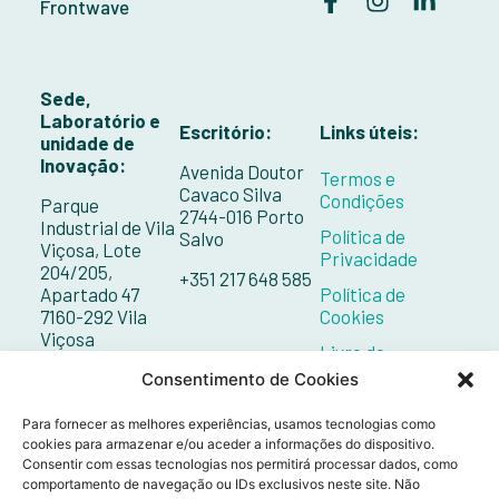
Frontwave
Sede,
Laboratório e
Escritório:
Links úteis:
unidade de
Inovação:
Avenida Doutor
Termos e
Cavaco Silva
Condições
Parque
2744-016 Porto
Industrial de Vila
Política de
Salvo
Viçosa, Lote
Privacidade
204/205,
+351 217 648 585
Apartado 47
Política de
7160-292 Vila
Cookies
Viçosa
Livro de
Reclamações
+351 268 098 132
Consentimento de Cookies
Contactos
Para fornecer as melhores experiências, usamos tecnologias como
cookies para armazenar e/ou aceder a informações do dispositivo.
Consentir com essas tecnologias nos permitirá processar dados, como
comportamento de navegação ou IDs exclusivos neste site. Não