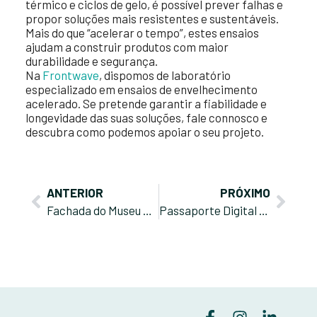
térmico e ciclos de gelo, é possível prever falhas e
propor soluções mais resistentes e sustentáveis.
Mais do que “acelerar o tempo”, estes ensaios
ajudam a construir produtos com maior
durabilidade e segurança.
Na
Frontwave
, dispomos de laboratório
especializado em ensaios de envelhecimento
acelerado. Se pretende garantir a fiabilidade e
longevidade das suas soluções, fale connosco e
descubra como podemos apoiar o seu projeto.
ANTERIOR
PRÓXIMO
Fachada do Museu de História da Polónia nomeada para os StoneByPortugal Awards 2025
Passaporte Digital de Produto e DAP: como se articulam no novo Regulamento dos Produtos de Construção?