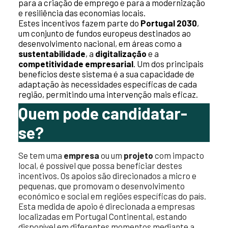
para a criação de emprego e para a modernização
e resiliência das economias locais.
Estes incentivos fazem parte do
Portugal 2030
,
um conjunto de fundos europeus destinados ao
desenvolvimento nacional, em áreas como a
sustentabilidade
, a
digitalização
e a
competitividade empresarial
. Um dos principais
benefícios deste sistema é a sua capacidade de
adaptação às necessidades específicas de cada
região, permitindo uma intervenção mais eficaz.
Quem pode candidatar-
se?
Se tem uma
empresa
ou um
projeto
com impacto
local, é possível que possa beneficiar destes
incentivos. Os apoios são direcionados a micro e
pequenas, que promovam o desenvolvimento
económico e social em regiões específicas do país.
Esta medida de apoio é direcionada a empresas
localizadas em Portugal Continental, estando
disponível em diferentes momentos mediante a