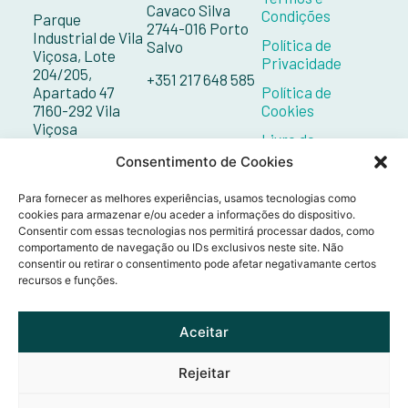
Cavaco Silva
Condições
Parque
2744-016 Porto
Industrial de Vila
Política de
Salvo
Viçosa, Lote
Privacidade
204/205,
+351 217 648 585
Apartado 47
Política de
7160-292 Vila
Cookies
Viçosa
Livro de
Reclamações
+351 268 098 132
Consentimento de Cookies
Contactos
Para fornecer as melhores experiências, usamos tecnologias como
cookies para armazenar e/ou aceder a informações do dispositivo.
Consentir com essas tecnologias nos permitirá processar dados, como
comportamento de navegação ou IDs exclusivos neste site. Não
consentir ou retirar o consentimento pode afetar negativamante certos
recursos e funções.
Aceitar
Rejeitar