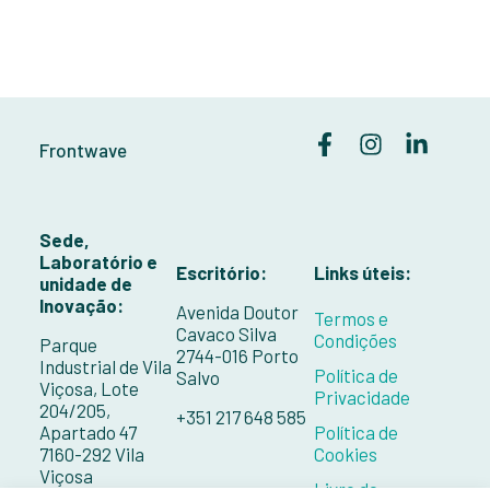
Frontwave
Sede,
Laboratório e
Escritório:
Links úteis:
unidade de
Inovação:
Avenida Doutor
Termos e
Cavaco Silva
Condições
Parque
2744-016 Porto
Industrial de Vila
Política de
Salvo
Viçosa, Lote
Privacidade
204/205,
+351 217 648 585
Apartado 47
Política de
7160-292 Vila
Cookies
Viçosa
Livro de