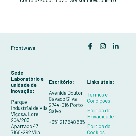
Frontwave
Sede,
Laboratório e
Escritório:
Links úteis:
unidade de
Inovação:
Avenida Doutor
Termos e
Cavaco Silva
Condições
Parque
2744-016 Porto
Industrial de Vila
Política de
Salvo
Viçosa, Lote
Privacidade
204/205,
+351 217 648 585
Apartado 47
Política de
7160-292 Vila
Cookies