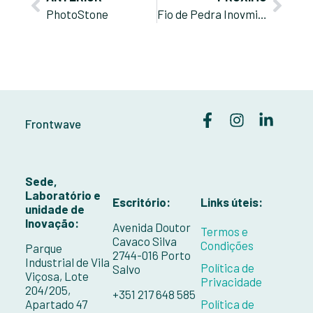
PhotoStone
Fio de Pedra Inovmineral 4.0
Frontwave
Sede,
Laboratório e
Escritório:
Links úteis:
unidade de
Inovação:
Avenida Doutor
Termos e
Cavaco Silva
Condições
Parque
2744-016 Porto
Industrial de Vila
Política de
Salvo
Viçosa, Lote
Privacidade
204/205,
+351 217 648 585
Apartado 47
Política de