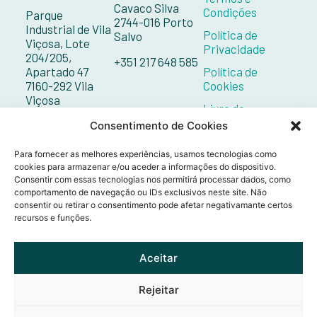
Cavaco Silva
Condições
Parque
2744-016 Porto
Industrial de Vila
Política de
Salvo
Viçosa, Lote
Privacidade
204/205,
+351 217 648 585
Apartado 47
Política de
7160-292 Vila
Cookies
Viçosa
Livro de
Reclamações
+351 268 098 132
Consentimento de Cookies
Contactos
Para fornecer as melhores experiências, usamos tecnologias como
cookies para armazenar e/ou aceder a informações do dispositivo.
Consentir com essas tecnologias nos permitirá processar dados, como
comportamento de navegação ou IDs exclusivos neste site. Não
consentir ou retirar o consentimento pode afetar negativamante certos
recursos e funções.
Aceitar
Rejeitar