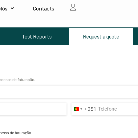
Nós
Contacts
Test Reports
Request a quote
rocesso de faturação.
+351
Portugal +351
cesso de faturação.