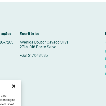
vação:
Escritório:
 204/205,
Avenida Doutor Cavaco Silva
2744-016 Porto Salvo
+351 217 648 585
 para
 tecnologias
 exclusivos