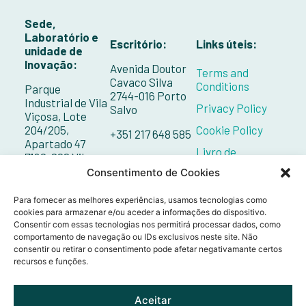
Sede,
Laboratório e
Escritório:
Links úteis:
unidade de
Inovação:
Avenida Doutor
Terms and
Cavaco Silva
Conditions
Parque
2744-016 Porto
Industrial de Vila
Privacy Policy
Salvo
Viçosa, Lote
204/205,
Cookie Policy
+351 217 648 585
Apartado 47
Livro de
7160-292 Vila
Reclamações
Viçosa
Consentimento de Cookies
Contacts
+351 268 098 132
Para fornecer as melhores experiências, usamos tecnologias como
cookies para armazenar e/ou aceder a informações do dispositivo.
Consentir com essas tecnologias nos permitirá processar dados, como
comportamento de navegação ou IDs exclusivos neste site. Não
consentir ou retirar o consentimento pode afetar negativamante certos
recursos e funções.
Aceitar